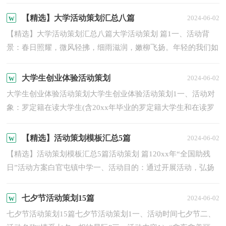
它有助于我们寻找工作和事物发展的规律，从而掌握并运用这...
【精选】大学活动策划汇总八篇
2024-06-02
【精选】大学活动策划汇总八篇大学活动策划 篇1一、活动背
景：春日照耀，微风轻拂，细雨滋润，嫩柳飞扬。年轻的我们如
破茧的彩蝶在青春的舞台上翩跹，的女生们在这个舞台上用激情
汗水...
大学生创业体验活动策划
2024-06-02
大学生创业体验活动策划大学生创业体验活动策划1一、活动对
象：罗定籍在读大学生(含20xx年毕业的罗定籍大学生和在读罗
职院非罗定籍大学生)。二、活动时间、地点：罗定市南江帝...
【精选】活动策划模板汇总5篇
2024-06-02
【精选】活动策划模板汇总5篇活动策划 篇120xx年“全国助残
日”活动方案白官屯镇中学一、活动目的：通过开展活动，弘扬
人道主义精神，营造团结互助、平等友爱的良好环境，对全面
构...
七夕节活动策划15篇
2024-06-02
七夕节活动策划15篇七夕节活动策划1一、活动时间七夕节二、