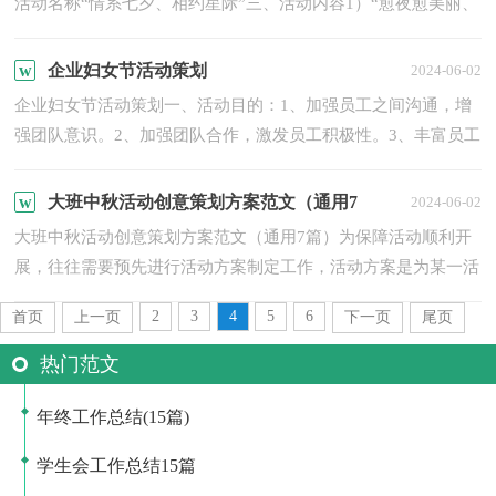
活动名称“情系七夕、相约星际”三、活动内容1）“愈夜愈美丽、
七夕不孤单”大型郎才女貌亲密约会派对xx南广场500...
企业妇女节活动策划
2024-06-02
企业妇女节活动策划一、活动目的：1、加强员工之间沟通，增
强团队意识。2、加强团队合作，激发员工积极性。3、丰富员工
文化生活，展现员工风采。4、给节假日的.员工营造一个向
上、...
大班中秋活动创意策划方案范文（通用7
2024-06-02
篇）
大班中秋活动创意策划方案范文（通用7篇）为保障活动顺利开
展，往往需要预先进行活动方案制定工作，活动方案是为某一活
动所制定的具体行动实施办法细则、步骤和安排等。那么制定
2
3
4
5
6
首页
上一页
下一页
尾页
活...
热门范文
年终工作总结(15篇)
学生会工作总结15篇