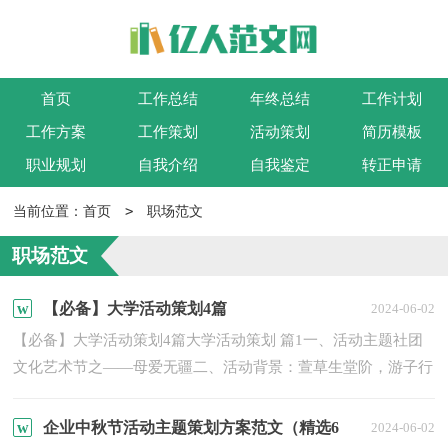
首页
工作总结
年终总结
工作计划
工作方案
工作策划
活动策划
简历模板
职业规划
自我介绍
自我鉴定
转正申请
>
当前位置：
首页
职场范文
职场范文
【必备】大学活动策划4篇
2024-06-02
【必备】大学活动策划4篇大学活动策划 篇1一、活动主题社团
文化艺术节之——母爱无疆二、活动背景：萱草生堂阶，游子行
天涯;慈母依堂前，不见萱草花。慈母手中线，游子身上衣。临
行...
企业中秋节活动主题策划方案范文（精选6
2024-06-02