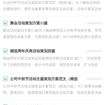
篇）
企业中秋节活动主题策划方案范文（精选6篇）为了确保活动得
以顺利进行，通常会被要求事先制定活动方案，活动方案是活动
的书面计划，具有内容条理清楚、步骤清晰的特点。你知道什么
样...
聚会活动策划方案15篇
2024-06-02
聚会活动策划方案15篇为了确保事情或工作有序有效开展，常常
需要预先准备方案，方案指的是为某一次行动所制定的计划类文
书。那么你有了解过方案吗？以下是小编帮大家整理的聚会活...
精选周年庆典活动策划四篇
2024-06-02
精选周年庆典活动策划四篇周年庆典活动策划 篇1一、活动背景
为了回顾学院历史，展示办学成就，展望美好未来，扩大知名
度，激励师生、校友爱校荣校的精神，增强社会各界关心、支持
学校...
公司中秋节活动主题策划方案范文（精选
2024-06-02
20篇）
公司中秋节活动主题策划方案范文（精选20篇）为了保障活动顺
利、圆满进行，就需要我们事先制定活动方案，活动方案是活动
的书面计划，具有内容条理清楚、步骤清晰的特点。那么大家知