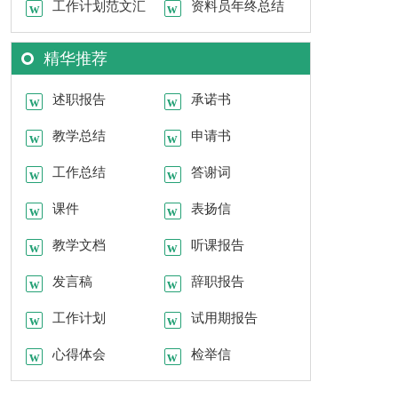
托书模板汇编10篇
工作计划范文汇
书范文合集9篇
资料员年终总结
编八篇
模板锦集八篇
精华推荐
述职报告
承诺书
教学总结
申请书
工作总结
答谢词
课件
表扬信
教学文档
听课报告
发言稿
辞职报告
工作计划
试用期报告
心得体会
检举信