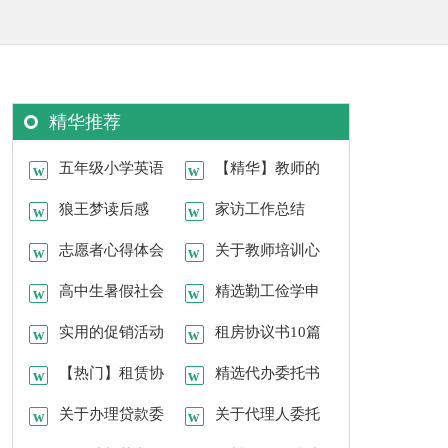
精华推荐
五年级小学英语
【精华】教师的
上册教学计划
狼王梦读后感
年终总结范文集锦七
家访工作总结
（通用10篇）
志愿者心得体会
篇
关于教师培训心
范文（精选6篇）
高中生暑假社会
得体会8篇
精选勤工俭学申
实践心得体会
实用的促销活动
请书模板集合9篇
租房协议书10篇
策划3篇
【热门】租赁协
精选代办委托书
议书4篇
关于办理贷款委
范文汇总九篇
关于代理人委托