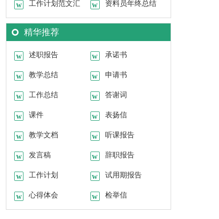
托书模板汇编10篇
工作计划范文汇
书范文合集9篇
资料员年终总结
编八篇
模板锦集八篇
精华推荐
述职报告
承诺书
教学总结
申请书
工作总结
答谢词
课件
表扬信
教学文档
听课报告
发言稿
辞职报告
工作计划
试用期报告
心得体会
检举信